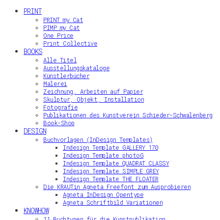
PRINT
PRINT my Cat
PIMP my Cat
One Price
Print Collective
BOOKS
Alle Titel
Ausstellungskataloge
Künstlerbücher
Malerei
Zeichnung, Arbeiten auf Papier
Skulptur, Objekt, Installation
Fotografie
Publikationen des Kunstverein Schieder-Schwalenberg
Book-Shop
DESIGN
Buchvorlagen (InDesign Templates)
Indesign Template GALLERY 170
Indesign Template photoG
Indesign Template QUADRAT CLASSY
Indesign Template SIMPLE GREY
Indesign Template THE FLOATER
Die KRAUTin Agneta Freefont zum Ausprobieren
Agneta InDesign Opentype
Agneta Schriftbild Variationen
KNOWHOW
11 Buchtypen für die Kunstpublikation