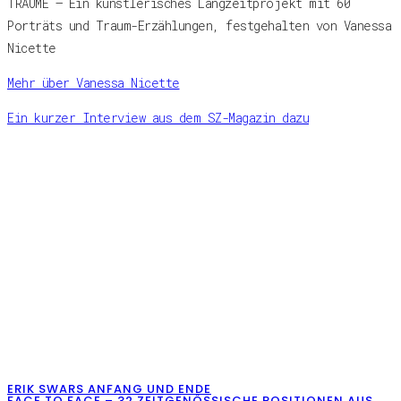
TRÄUME – Ein künstlerisches Langzeitprojekt mit 60
Porträts und Traum-Erzählungen, festgehalten von Vanessa
Nicette
Mehr über Vanessa Nicette
Ein kurzer Interview aus dem SZ-Magazin dazu
ERIK SWARS ANFANG UND ENDE
FACE TO FACE – 32 ZEITGENÖSSISCHE POSITIONEN AUS