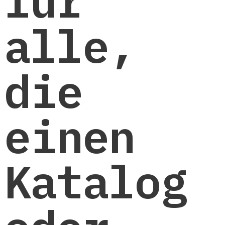
für
alle,
die
einen
Katalog