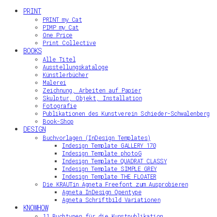
PRINT
PRINT my Cat
PIMP my Cat
One Price
Print Collective
BOOKS
Alle Titel
Ausstellungskataloge
Künstlerbücher
Malerei
Zeichnung, Arbeiten auf Papier
Skulptur, Objekt, Installation
Fotografie
Publikationen des Kunstverein Schieder-Schwalenberg
Book-Shop
DESIGN
Buchvorlagen (InDesign Templates)
Indesign Template GALLERY 170
Indesign Template photoG
Indesign Template QUADRAT CLASSY
Indesign Template SIMPLE GREY
Indesign Template THE FLOATER
Die KRAUTin Agneta Freefont zum Ausprobieren
Agneta InDesign Opentype
Agneta Schriftbild Variationen
KNOWHOW
11 Buchtypen für die Kunstpublikation