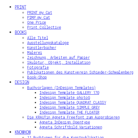
PRINT
PRINT my Cat
PIMP my Cat
One Price
Print Collective
BOOKS
Alle Titel
Ausstellungskataloge
Künstlerbücher
Malerei
Zeichnung, Arbeiten auf Papier
Skulptur, Objekt, Installation
Fotografie
Publikationen des Kunstverein Schieder-Schwalenberg
Book-Shop
DESIGN
Buchvorlagen (InDesign Templates)
Indesign Template GALLERY 170
Indesign Template photoG
Indesign Template QUADRAT CLASSY
Indesign Template SIMPLE GREY
Indesign Template THE FLOATER
Die KRAUTin Agneta Freefont zum Ausprobieren
Agneta InDesign Opentype
Agneta Schriftbild Variationen
KNOWHOW
11 Buchtypen für die Kunstpublikation