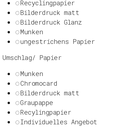
Recyclingpapier
Bilderdruck matt
Bilderdruck Glanz
Munken
ungestrichens Papier
Umschlag/ Papier
Munken
Chromocard
Bilderdruck matt
Graupappe
Recylingpapier
Individuelles Angebot