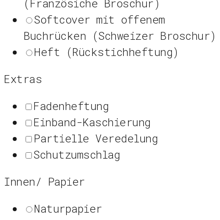
(Französiche Broschur)
Softcover mit offenem
Buchrücken (Schweizer Broschur)
Heft (Rückstichheftung)
Extras
Fadenheftung
Einband-Kaschierung
Partielle Veredelung
Schutzumschlag
Innen/ Papier
Naturpapier