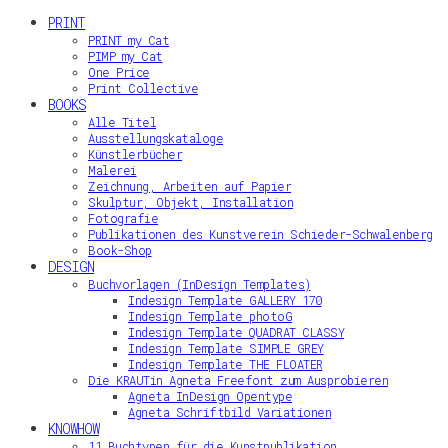
PRINT
PRINT my Cat
PIMP my Cat
One Price
Print Collective
BOOKS
Alle Titel
Ausstellungskataloge
Künstlerbücher
Malerei
Zeichnung, Arbeiten auf Papier
Skulptur, Objekt, Installation
Fotografie
Publikationen des Kunstverein Schieder-Schwalenberg
Book-Shop
DESIGN
Buchvorlagen (InDesign Templates)
Indesign Template GALLERY 170
Indesign Template photoG
Indesign Template QUADRAT CLASSY
Indesign Template SIMPLE GREY
Indesign Template THE FLOATER
Die KRAUTin Agneta Freefont zum Ausprobieren
Agneta InDesign Opentype
Agneta Schriftbild Variationen
KNOWHOW
11 Buchtypen für die Kunstpublikation