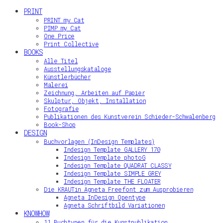
PRINT
PRINT my Cat
PIMP my Cat
One Price
Print Collective
BOOKS
Alle Titel
Ausstellungskataloge
Künstlerbücher
Malerei
Zeichnung, Arbeiten auf Papier
Skulptur, Objekt, Installation
Fotografie
Publikationen des Kunstverein Schieder-Schwalenberg
Book-Shop
DESIGN
Buchvorlagen (InDesign Templates)
Indesign Template GALLERY 170
Indesign Template photoG
Indesign Template QUADRAT CLASSY
Indesign Template SIMPLE GREY
Indesign Template THE FLOATER
Die KRAUTin Agneta Freefont zum Ausprobieren
Agneta InDesign Opentype
Agneta Schriftbild Variationen
KNOWHOW
11 Buchtypen für die Kunstpublikation